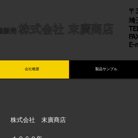
〒3
埼
株式会社 末廣商店
TE
造販売
FA
E-
会社概要
製品サンプル
株式会社 末廣商店