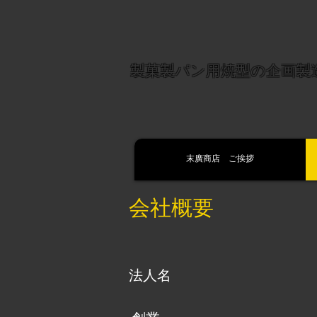
製菓製パン用焼型の企画製
末廣商店 ご挨拶
​会社概要
法人名​